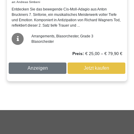
arr. Andreas Simbeni
Entdecken Sie das bewegende Cis-Moll-Adagio aus Anton
Bruckners 7. Sinfonie, ein musikalisches Meisterwerk voller Tiefe
und Emotion. Komponiert in Antizipation von Richard Wagners Tod,
reflektiert dieser 2. Satz tiefe Trauer und ...
Arrangements, Blasorchester, Grade 3
Blasorchester
Preissp
Preis:
€
25,00
–
€
79,90
€
€ 25,00
bis
Anzeigen
Jetzt kaufen
€ 79,90