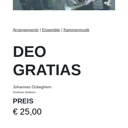
Arrangements
|
Ensemble
|
Kammermusik
DEO
GRATIAS
Johannes Ockeghem
Andreas Simbeni
PREIS
€
25,00