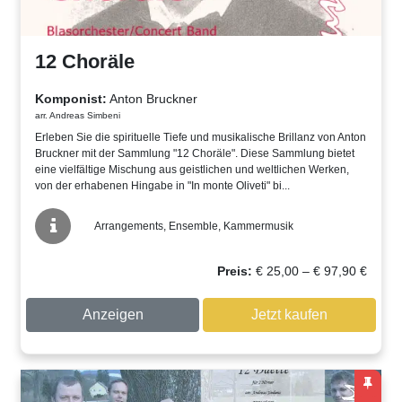
12 Choräle
Komponist:
Anton Bruckner
arr. Andreas Simbeni
Erleben Sie die spirituelle Tiefe und musikalische Brillanz von Anton
Bruckner mit der Sammlung "12 Choräle". Diese Sammlung bietet
eine vielfältige Mischung aus geistlichen und weltlichen Werken,
von der erhabenen Hingabe in "In monte Oliveti" bi...
Arrangements, Ensemble, Kammermusik
Preissp
Preis:
€
25,00
–
€
97,90
€
€ 25,00
bis
Anzeigen
Jetzt kaufen
€ 97,90