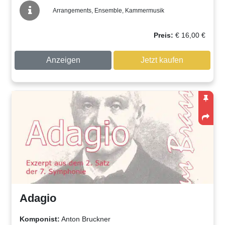
Arrangements, Ensemble, Kammermusik
Preis:
€
16,00
€
Anzeigen
Jetzt kaufen
Adagio
Komponist:
Anton Bruckner