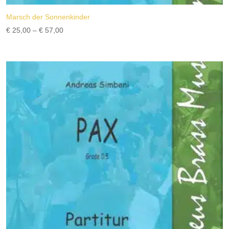
Marsch der Sonnenkinder
Preisspanne:
€
25,00
–
€
57,00
€ 25,00
bis
€ 57,00