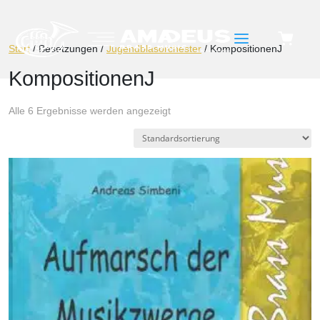
a
Start
/ Besetzungen /
Jugendblasorchester
/ KompositionenJ
KompositionenJ
Alle 6 Ergebnisse werden angezeigt