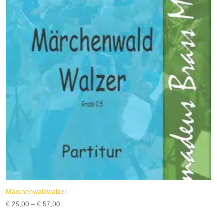
Märchenwaldwalzer
Preisspanne:
€
25,00
–
€
57,00
€ 25,00