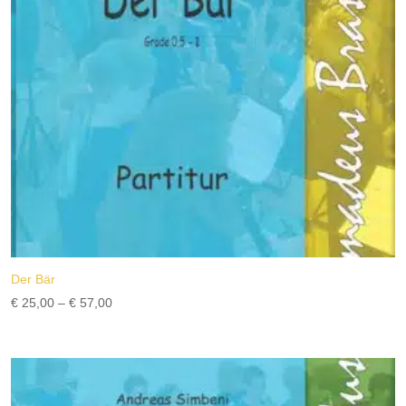
Der Bär
Preisspanne:
€
25,00
–
€
57,00
€ 25,00
bis
€ 57,00