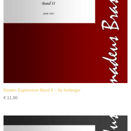
Etüden Euphonium Band II – für Anfänger
€
11,00