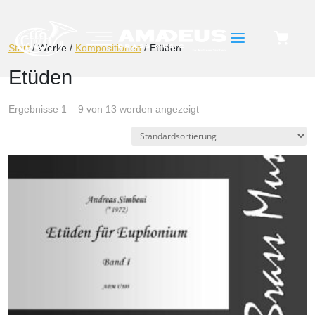
a
Start
/ Werke /
Kompositionen
/ Etüden
Etüden
Ergebnisse 1 – 9 von 13 werden angezeigt