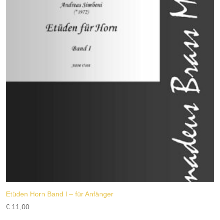
Etüden Horn Band I – für Anfänger
€
11,00