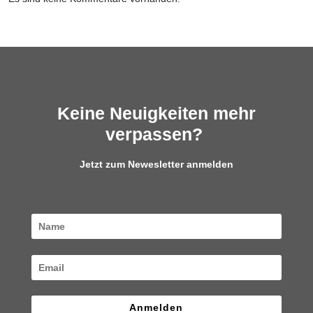
Keine Neuigkeiten mehr
verpassen?
Jetzt zum Newesletter anmelden
Anmelden