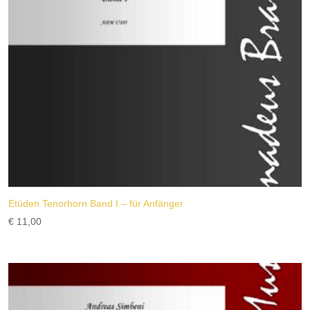
Etüden Tenorhorn Band I – für Anfänger
€
11,00