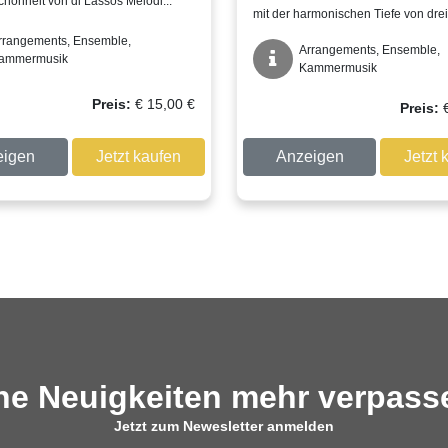
chönheit von di Lassos Melodi...
mit der harmonischen Tiefe von drei.
rrangements, Ensemble,
Arrangements, Ensemble,
ammermusik
Kammermusik
Preis:
€
15,00
€
Preis:
eigen
Jetzt kaufen
Anzeigen
Jetzt 
ne Neuigkeiten mehr verpas
Jetzt zum Newesletter anmelden