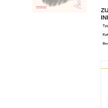
Z
I
Ty
Kat
Be