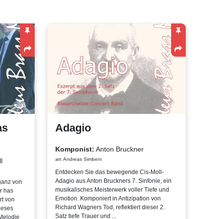
as
Adagio
Komponist:
Anton Bruckner
arr. Andreas Simbeni
l
Entdecken Sie das bewegende Cis-Moll-
Adagio aus Anton Bruckners 7. Sinfonie, ein
ganz von
musikalisches Meisterwerk voller Tiefe und
r has
Emotion. Komponiert in Antizipation von
rt von
Richard Wagners Tod, reflektiert dieser 2.
ieses
Satz tiefe Trauer und ...
 Melodie