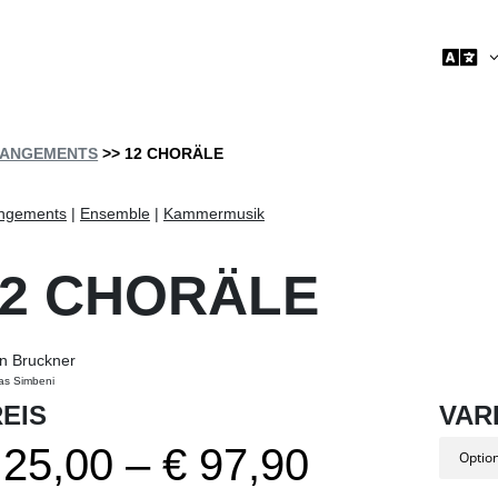

ANGEMENTS
>> 12 CHORÄLE
ngements
|
Ensemble
|
Kammermusik
12 CHORÄLE
n Bruckner
as Simbeni
EIS
VAR
Preisspa
25,00
–
€
97,90