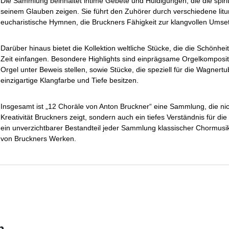
Die Sammlung beinhaltet intime Gebete und Huldigungen, die die spir
seinem Glauben zeigen. Sie führt den Zuhörer durch verschiedene litu
eucharistische Hymnen, die Bruckners Fähigkeit zur klangvollen Umset
Darüber hinaus bietet die Kollektion weltliche Stücke, die die Schönhei
Zeit einfangen. Besondere Highlights sind einprägsame Orgelkomposit
Orgel unter Beweis stellen, sowie Stücke, die speziell für die Wagner
einzigartige Klangfarbe und Tiefe besitzen.
Insgesamt ist „12 Choräle von Anton Bruckner“ eine Sammlung, die nich
Kreativität Bruckners zeigt, sondern auch ein tiefes Verständnis für die 
ein unverzichtbarer Bestandteil jeder Sammlung klassischer Chormusi
von Bruckners Werken.
n