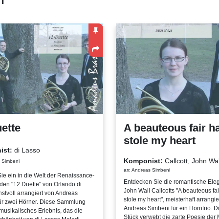
ette
A beauteous fair h
stole my heart
ist:
di Lasso
Komponist:
Callcott, John Wal
s Simbeni
arr. Andreas Simbeni
ie ein in die Welt der Renaissance-
Entdecken Sie die romantische Ele
 den "12 Duette" von Orlando di
John Wall Callcotts "A beauteous fai
stvoll arrangiert von Andreas
stole my heart", meisterhaft arrangie
ür zwei Hörner. Diese Sammlung
Andreas Simbeni für ein Horntrio. D
 musikalisches Erlebnis, das die
Stück verwebt die zarte Poesie der