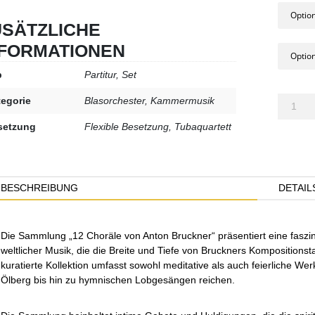
€ 25,00
USÄTZLICHE
NFORMATIONEN
bis
p
Partitur, Set
€ 97,90
12
egorie
Blasorchester, Kammermusik
Choräle
setzung
Flexible Besetzung, Tubaquartett
Menge
BESCHREIBUNG
DETAIL
Die Sammlung „12 Choräle von Anton Bruckner“ präsentiert eine faszi
weltlicher Musik, die die Breite und Tiefe von Bruckners Kompositionsta
kuratierte Kollektion umfasst sowohl meditative als auch feierliche We
Ölberg bis hin zu hymnischen Lobgesängen reichen.