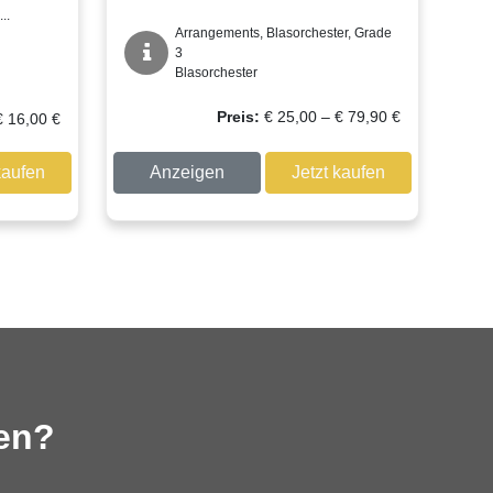
..
Arrangements, Blasorchester, Grade
3
Blasorchester
Preisspanne:
Preis:
€
25,00
–
€
79,90
€
€
16,00
€
€ 25,00
bis
kaufen
Anzeigen
Jetzt kaufen
€ 79,90
sen?