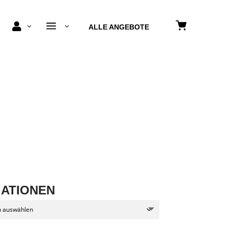
a

3
3
3
ALLE ANGEBOTE
IATIONEN
nne: