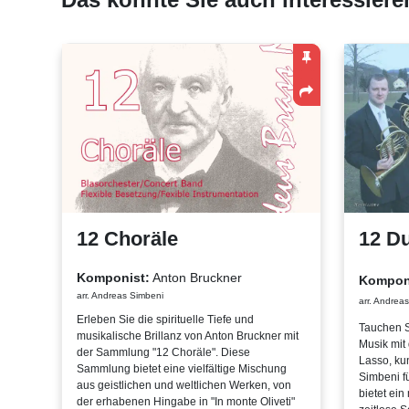
12 Choräle
12 Du
Komponist:
Anton Bruckner
Kompon
arr. Andreas Simbeni
arr. Andrea
Erleben Sie die spirituelle Tiefe und
Tauchen S
musikalische Brillanz von Anton Bruckner mit
Musik mit
der Sammlung "12 Choräle". Diese
Lasso, kun
Sammlung bietet eine vielfältige Mischung
Simbeni f
aus geistlichen und weltlichen Werken, von
bietet ein
der erhabenen Hingabe in "In monte Oliveti"