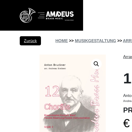
Zurück
HOME
>>
MUSIKGESTALTUNG
>>
ARR
Arra
Anto
Andre
PR
€