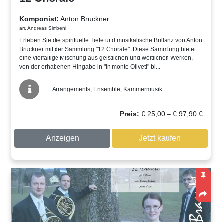
Komponist:
Anton Bruckner
arr. Andreas Simbeni
Erleben Sie die spirituelle Tiefe und musikalische Brillanz von Anton
Bruckner mit der Sammlung "12 Choräle". Diese Sammlung bietet
eine vielfältige Mischung aus geistlichen und weltlichen Werken,
von der erhabenen Hingabe in "In monte Oliveti" bi...
Arrangements, Ensemble, Kammermusik
Preissp
Preis:
€
25,00
–
€
97,90
€
€ 25,00
bis
Anzeigen
Jetzt kaufen
€ 97,90