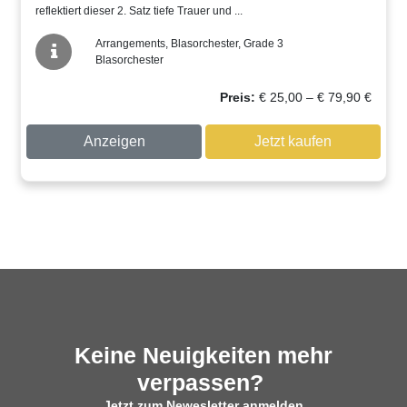
reflektiert dieser 2. Satz tiefe Trauer und ...
Arrangements, Blasorchester, Grade 3
Blasorchester
Preissp
Preis:
€
25,00
–
€
79,90
€
€ 25,00
bis
Anzeigen
Jetzt kaufen
€ 79,90
Keine Neuigkeiten mehr
verpassen?
Jetzt zum Newesletter anmelden