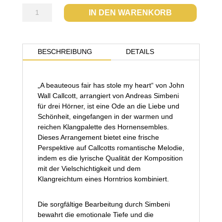
A
IN DEN WARENKORB
beauteous
fair
has
stole
BESCHREIBUNG
DETAILS
my
heart
Menge
„A beauteous fair has stole my heart“ von John
Wall Callcott, arrangiert von Andreas Simbeni
für drei Hörner, ist eine Ode an die Liebe und
Schönheit, eingefangen in der warmen und
reichen Klangpalette des Hornensembles.
Dieses Arrangement bietet eine frische
Perspektive auf Callcotts romantische Melodie,
indem es die lyrische Qualität der Komposition
mit der Vielschichtigkeit und dem
Klangreichtum eines Horntrios kombiniert.
Die sorgfältige Bearbeitung durch Simbeni
bewahrt die emotionale Tiefe und die