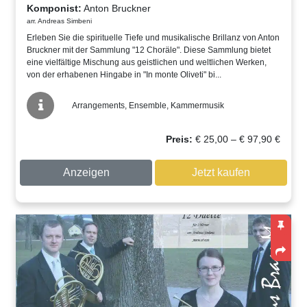
Komponist:
Anton Bruckner
arr. Andreas Simbeni
Erleben Sie die spirituelle Tiefe und musikalische Brillanz von Anton
Bruckner mit der Sammlung "12 Choräle". Diese Sammlung bietet
eine vielfältige Mischung aus geistlichen und weltlichen Werken,
von der erhabenen Hingabe in "In monte Oliveti" bi...
Arrangements, Ensemble, Kammermusik
Preissp
Preis:
€
25,00
–
€
97,90
€
€ 25,00
bis
Anzeigen
Jetzt kaufen
€ 97,90