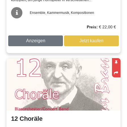
konzipiert, um junge Hornspieler in verschiedenen...
Ensemble, Kammermusik, Kompositionen
Preis:
€
22,00
€
Anzeigen
Jetzt kaufen
12 Choräle