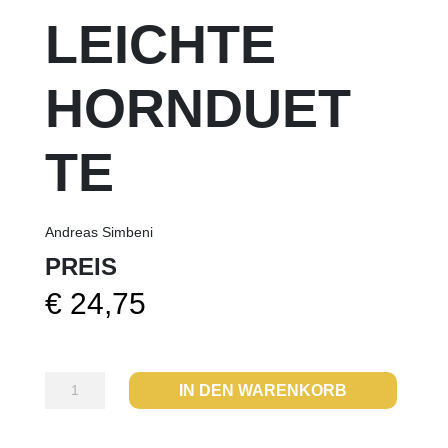
LEICHTE
HORNDUET
TE
Andreas Simbeni
PREIS
€
24,75
40
IN DEN WARENKORB
sehr
leichte
Hornduette