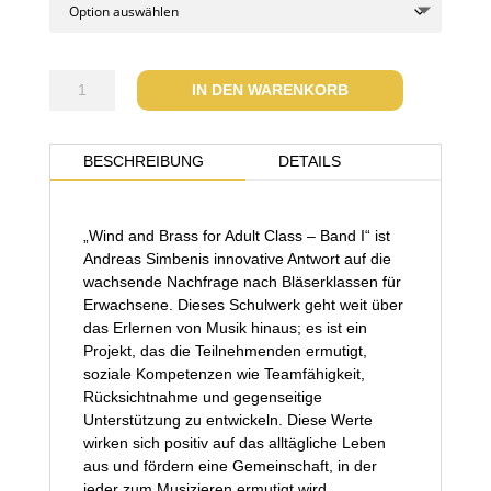
Wind
IN DEN WARENKORB
and
Brass
for
BESCHREIBUNG
DETAILS
Adult
Class
-
„Wind and Brass for Adult Class – Band I“ ist
Band
Andreas Simbenis innovative Antwort auf die
I
wachsende Nachfrage nach Bläserklassen für
Menge
Erwachsene. Dieses Schulwerk geht weit über
das Erlernen von Musik hinaus; es ist ein
Projekt, das die Teilnehmenden ermutigt,
soziale Kompetenzen wie Teamfähigkeit,
Rücksichtnahme und gegenseitige
Unterstützung zu entwickeln. Diese Werte
wirken sich positiv auf das alltägliche Leben
aus und fördern eine Gemeinschaft, in der
jeder zum Musizieren ermutigt wird.