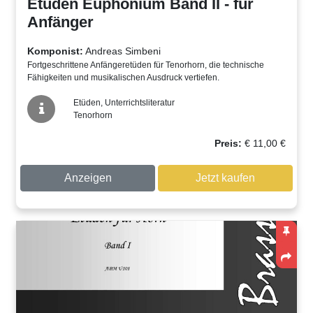
Etüden Euphonium Band II - für
Anfänger
Komponist:
Andreas Simbeni
Fortgeschrittene Anfängeretüden für Tenorhorn, die technische
Fähigkeiten und musikalischen Ausdruck vertiefen.
Etüden, Unterrichtsliteratur
Tenorhorn
Preis:
€
11,00
€
Anzeigen
Jetzt kaufen