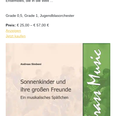
Ensembles, die in die Welt ...
Grade 0,5, Grade 1, Jugendblasorchester
Preisspanne:
Preis:
€
25,00
–
€
57,00
€
€ 25,00
Anzeigen
bis
Jetzt kaufen
€ 57,00