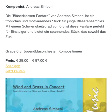
Komponist:
Andreas Simbeni
Die "Bläserklassen Fanfare" von Andreas Simbeni ist ein
fröhliches und motivierendes Stück für junge Bläserensembles.
Mit einem Schwierigkeitsgrad von 0.5 ist diese Fanfare perfekt
für Einsteiger und bietet ein spannendes Stück, das sowohl das
Zus...
Grade 0,5, Jugendblasorchester, Kompositionen
Preisspanne:
Preis:
€
25,00
–
€
57,00
€
€ 25,00
Anzeigen
bis
Jetzt kaufen
€ 57,00