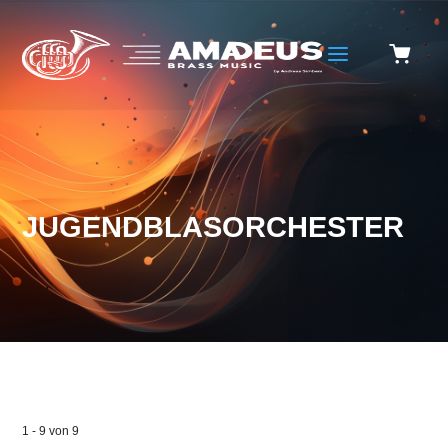
a
JUGENDBLASORCHESTER
1
-
9
von
9