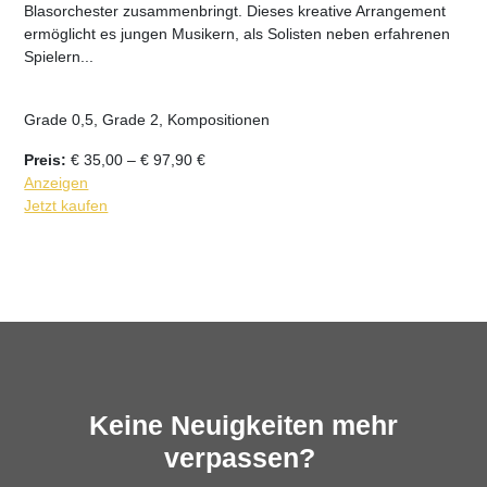
Blasorchester zusammenbringt. Dieses kreative Arrangement
ermöglicht es jungen Musikern, als Solisten neben erfahrenen
Spielern...
Grade 0,5, Grade 2, Kompositionen
Preisspanne:
Preis:
€
35,00
–
€
97,90
€
€ 35,00
Anzeigen
bis
Jetzt kaufen
€ 97,90
Keine Neuigkeiten mehr
verpassen?