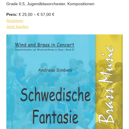
Grade 0,5, Jugendblasorchester, Kompositionen
Preisspanne:
Preis:
€
25,00
–
€
57,00
€
€ 25,00
Anzeigen
bis
Jetzt kaufen
€ 57,00