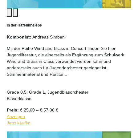
In der Hafenkneiepe
Komponist:
Andreas Simbeni
Mit der Reihe Wind and Brass in Concert finden Sie hier
Jugendliteratur, die einerseits als Ergänzung zum Schulwerk
Wind and Brass in Class verwendet werden kann und
andererseits auch für Jugendorchester geeignet ist.
Stimmenmaterial und Partitur...
Grade 0,5, Grade 1, Jugendblasorchester
Bläserklasse
Preisspanne:
Preis:
€
25,00
–
€
57,00
€
€ 25,00
Anzeigen
bis
Jetzt kaufen
€ 57,00