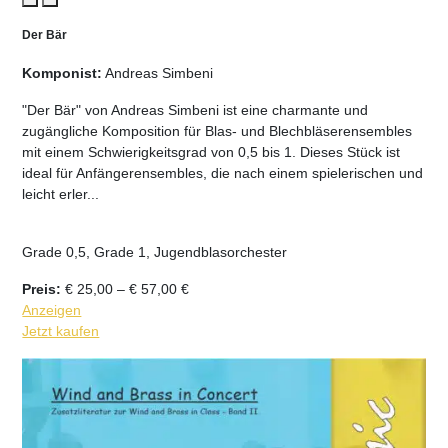
Der Bär
Komponist:
Andreas Simbeni
"Der Bär" von Andreas Simbeni ist eine charmante und
zugängliche Komposition für Blas- und Blechbläserensembles
mit einem Schwierigkeitsgrad von 0,5 bis 1. Dieses Stück ist
ideal für Anfängerensembles, die nach einem spielerischen und
leicht erler...
Grade 0,5, Grade 1, Jugendblasorchester
Preisspanne:
Preis:
€
25,00
–
€
57,00
€
€ 25,00
Anzeigen
bis
Jetzt kaufen
€ 57,00