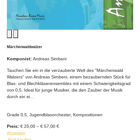
Märchenwaldwalzer
Komponist:
Andreas Simbeni
Tauchen Sie ein in die verzauberte Welt des "Märchenwald
Walzers" von Andreas Simbeni, einem bezaubernden Stück für
Blas- und Blechbläserensembles mit einem Schwierigkeitsgrad
von 0,5. Ideal für junge Musiker, die den Zauber der Musik
durch ein ei...
Grade 0,5, Jugendblasorchester, Kompositionen
Preisspanne:
Preis:
€
25,00
–
€
57,00
€
€ 25,00
Anzeigen
bis
Jetzt kaufen